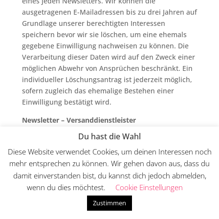
eines jeden Newsletters. Wir können die
ausgetragenen E-Mailadressen bis zu drei Jahren auf
Grundlage unserer berechtigten Interessen
speichern bevor wir sie löschen, um eine ehemals
gegebene Einwilligung nachweisen zu können. Die
Verarbeitung dieser Daten wird auf den Zweck einer
möglichen Abwehr von Ansprüchen beschränkt. Ein
individueller Löschungsantrag ist jederzeit möglich,
sofern zugleich das ehemalige Bestehen einer
Einwilligung bestätigt wird.
Newsletter – Versanddienstleister
Du hast die Wahl
Der Versand der Newsletter erfolgt mittels des
Versanddienstleisters [getresponse USA]. Die
Diese Website verwendet Cookies, um deinen Interessen noch
Datenschutzbestimmungen des
mehr entsprechen zu können. Wir gehen davon aus, dass du
Versanddienstleisters können Sie hier einsehen:
damit einverstanden bist, du kannst dich jedoch abmelden,
https://www.getresponse.de/email-
wenn du dies möchtest.
Cookie Einstellungen
marketing/legal/datenschutz.html . Der
Zustimmen
Versanddienstleister wird auf Grundlage unserer
berechtigten Interessen gem. Art. 6 Abs. 1 lit. f.