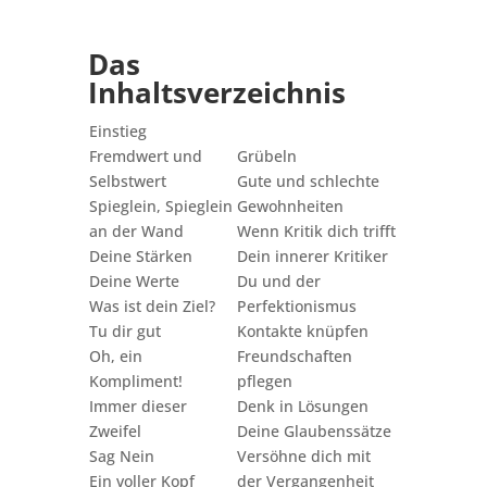
Das
Inhaltsverzeichnis
Einstieg
Fremdwert und
Grübeln
Selbstwert
Gute und schlechte
Spieglein, Spieglein
Gewohnheiten
an der Wand
Wenn Kritik dich trifft
Deine Stärken
Dein innerer Kritiker
Deine Werte
Du und der
Was ist dein Ziel?
Perfektionismus
Tu dir gut
Kontakte knüpfen
Oh, ein
Freundschaften
Kompliment!
pflegen
Immer dieser
Denk in Lösungen
Zweifel
Deine Glaubenssätze
Sag Nein
Versöhne dich mit
Ein voller Kopf
der Vergangenheit