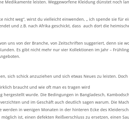
ne Medikamente leisten. Weggeworfene Kleidung dünstet noch lang
nicht weg“, wirst du vielleicht einwenden, „ ich spende sie für ei
pendet und z.B. nach Afrika geschickt, dass auch dort die heimis
 von uns von der Branche, von Zeitschriften suggeriert, denn sie
Kunden. Es gibt nicht mehr nur vier Kollektionen im Jahr – Frühlin
Angeboten.
en, sich schick anzuziehen und sich etwas Neues zu leisten. Doch
irklich braucht und wie oft man es tragen wird
ng hergestellt wurde. Die Bedingungen in Bangladesch, Kambodsch
f verzichten und im Geschäft auch deutlich sagen warum. Die Mac
die werden in wenigen Monaten in der hinteren Ecke des Kleidersch
h möglich ist, einen defekten Reißverschluss zu ersetzen, einen S