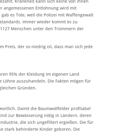
ahlt. Krankheit kann sich keine von ihnen
ner angemessenen Entlohnung wird mit
ab es Tote, weil die Polizei mit Waffengewalt
tsstandards. Immer wieder kommt es zu
als 1127 Menschen unter den Trümmern der
Preis, der so niedrig ist, dass man sich jede
hren 95% der Kleidung im eigenen Land
gste Löhne auszuhandeln. Die Fakten mögen für
 gleichen Gründen.
ortlich. Damit die Baumwollfelder profitabel
sind zur Bewässerung nötig in Ländern, deren
ustrie, die sich ungefiltert ergießen. Die für
 stark behinderte Kinder geboren. Die