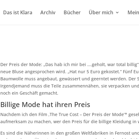
Das ist Klara
Archiv
Bücher
Über mich
Mein
Der Preis der Mode: „Das hab ich mir bei ….geholt, war total billig“,
neue Bluse angesprochen wird. „Hat nur 5 Euro gekostet.“ Fünf Eu
Baumwolle muss angebaut, gewässert und geerntet werden. Der S
Irgendjemand muss die Teile zusammennähen, sie verpacken und 
noch ein Geschäft gemacht.
Billige Mode hat ihren Preis
Nachdem ich den Film ,The True Cost – Der Preis der Mode’* geseh
aufmerksam zu machen, wer den Preis für die billige Kleidung in 
Es sind die Näherinnen in den großen Weltfabriken in Fernost und