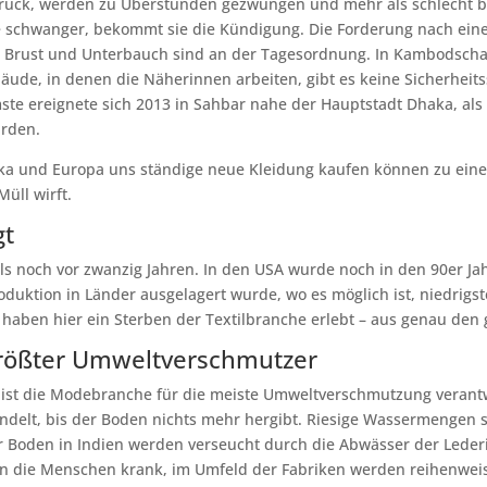
uck, werden zu Überstunden gezwungen und mehr als schlecht bez
sie schwanger, bekommt sie die Kündigung. Die Forderung nach ei
 Brust und Unterbauch sind an der Tagesordnung. In Kambodscha g
äude, in denen die Näherinnen arbeiten, gibt es keine Sicherhei
mste ereignete sich 2013 in Sahbar nahe der Hauptstadt Dhaka, 
urden.
a und Europa uns ständige neue Kleidung kaufen können zu einem 
Müll wirft.
gt
s noch vor zwanzig Jahren. In den USA wurde noch in den 90er Ja
Produktion in Länder ausgelagert wurde, wo es möglich ist, niedri
haben hier ein Sterben der Textilbranche erlebt – aus genau den
tgrößter Umweltverschmutzer
 ist die Modebranche für die meiste Umweltverschmutzung verantw
andelt, bis der Boden nichts mehr hergibt. Riesige Wassermengen 
 Boden in Indien werden verseucht durch die Abwässer der Lederind
 die Menschen krank, im Umfeld der Fabriken werden reihenweise