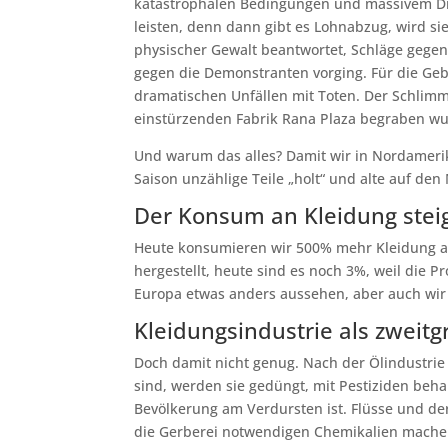
katastrophalen Bedingungen und massivem Dr
leisten, denn dann gibt es Lohnabzug, wird 
physischer Gewalt beantwortet, Schläge gegen
gegen die Demonstranten vorging. Für die Geb
dramatischen Unfällen mit Toten. Der Schlim
einstürzenden Fabrik Rana Plaza begraben w
Und warum das alles? Damit wir in Nordamerik
Saison unzählige Teile „holt“ und alte auf den 
Der Konsum an Kleidung stei
Heute konsumieren wir 500% mehr Kleidung al
hergestellt, heute sind es noch 3%, weil die 
Europa etwas anders aussehen, aber auch wir 
Kleidungsindustrie als zwei
Doch damit nicht genug. Nach der Ölindustrie
sind, werden sie gedüngt, mit Pestiziden beh
Bevölkerung am Verdursten ist. Flüsse und der
die Gerberei notwendigen Chemikalien machen