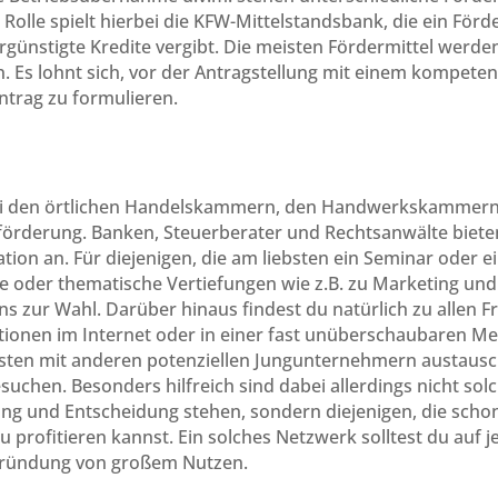
Rolle spielt hierbei die KFW-Mittelstandsbank, die ein Fö
ergünstigte Kredite vergibt. Die meisten Fördermittel wer
 Es lohnt sich, vor der Antragstellung mit einem kompeten
trag zu formulieren.
bei den örtlichen Handelskammern, den Handwerkskammern
förderung. Banken, Steuerberater und Rechtsanwälte bieten
mation an. Für diejenigen, die am liebsten ein Seminar ode
e oder thematische Vertiefungen wie z.B. zu Marketing und
s zur Wahl. Darüber hinaus findest du natürlich zu allen 
ionen im Internet oder in einer fast unüberschaubaren Men
ebsten mit anderen potenziellen Jungunternehmern austausc
hen. Besonders hilfreich sind dabei allerdings nicht solc
ng und Entscheidung stehen, sondern diejenigen, die schon 
profitieren kannst. Ein solches Netzwerk solltest du auf je
 Gründung von großem Nutzen.