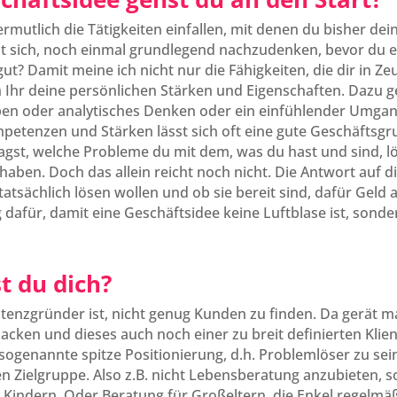
ermutlich die Tätigkeiten einfallen, mit denen du bisher dein
nt sich, noch einmal grundlegend nachzudenken, bevor du ei
t? Damit meine ich nicht nur die Fähigkeiten, die dir in Ze
 Ihr deine persönlichen Stärken und Eigenschaften. Dazu
ben oder analytisches Denken oder ein einfühlender Umga
petenzen und Stärken lässt sich oft eine gute Geschäftsgr
fragst, welche Probleme du mit dem, was du hast und sind, 
ben. Doch das allein reicht noch nicht. Die Antwort auf di
tsächlich lösen wollen und ob sie bereit sind, dafür Geld a
dafür, damit eine Geschäftsidee keine Luftblase ist, sonde
t du dich?
stenzgründer ist, nicht genug Kunden zu finden. Da gerät m
u packen und dieses auch noch einer zu breit definierten Klie
sogenannte spitze Positionierung, d.h. Problemlöser zu sein
en Zielgruppe. Also z.B. nicht Lebensberatung anzubieten, 
Kindern. Oder Beratung für Großeltern, die Enkel regelmäß