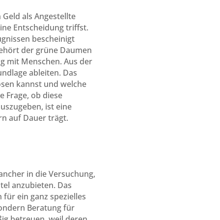
 Geld als Angestellte
ne Entscheidung triffst.
ugnissen bescheinigt
 gehört der grüne Daumen
ng mit Menschen. Aus der
undlage ableiten. Das
lösen kannst und welche
e Frage, ob diese
uszugeben, ist eine
rn auf Dauer trägt.
ancher in die Versuchung,
ntel anzubieten. Das
 für ein ganz spezielles
sondern Beratung für
ig betreuen, weil deren