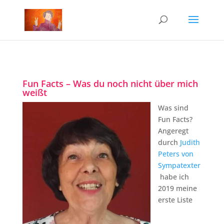
Fun Facts – Was du noch nicht über mich
weißt
Was sind
Fun Facts?
Angeregt
durch
Judith
Peters von
Sympatexter
habe ich
2019 meine
erste Liste