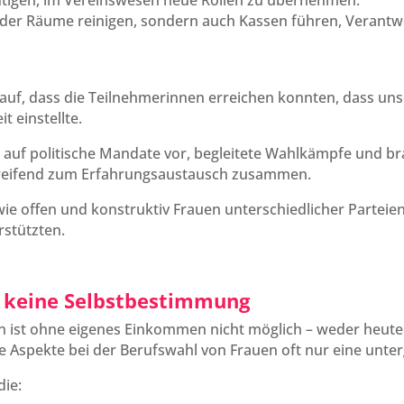
mutigen, im Vereinswesen neue Rollen zu übernehmen:
der Räume reinigen, sondern auch Kassen führen, Verantwo
rauf, dass die Teilnehmerinnen erreichen konnten, dass uns
t einstellte.
n auf politische Mandate vor, begleitete Wahlkämpfe und b
greifend zum Erfahrungsaustausch zusammen.
 wie offen und konstruktiv Frauen unterschiedlicher Parteie
rstützten.
 keine Selbstbestimmung
n ist ohne eigenes Einkommen nicht möglich – weder heute 
le Aspekte bei der Berufswahl von Frauen oft nur eine unter
die: