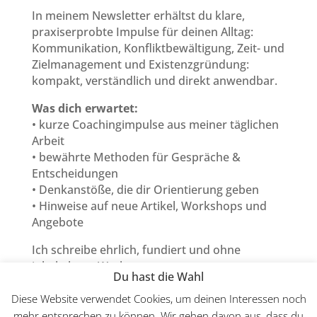
In meinem Newsletter erhältst du klare,
praxiserprobte Impulse für deinen Alltag:
Kommunikation, Konfliktbewältigung, Zeit- und
Zielmanagement und Existenzgründung:
kompakt, verständlich und direkt anwendbar.
Was dich erwartet:
• kurze Coachingimpulse aus meiner täglichen
Arbeit
• bewährte Methoden für Gespräche &
Entscheidungen
• Denkanstöße, die dir Orientierung geben
• Hinweise auf neue Artikel, Workshops und
Angebote
Ich schreibe ehrlich, fundiert und ohne
inhaltsleere Werbung.
Du hast die Wahl
Abmelden kannst du dich jederzeit mit einem
Klick.
Diese Website verwendet Cookies, um deinen Interessen noch
mehr entsprechen zu können. Wir gehen davon aus, dass du