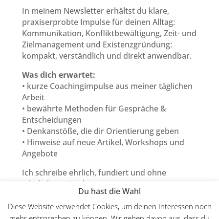
In meinem Newsletter erhältst du klare,
praxiserprobte Impulse für deinen Alltag:
Kommunikation, Konfliktbewältigung, Zeit- und
Zielmanagement und Existenzgründung:
kompakt, verständlich und direkt anwendbar.
Was dich erwartet:
• kurze Coachingimpulse aus meiner täglichen
Arbeit
• bewährte Methoden für Gespräche &
Entscheidungen
• Denkanstöße, die dir Orientierung geben
• Hinweise auf neue Artikel, Workshops und
Angebote
Ich schreibe ehrlich, fundiert und ohne
inhaltsleere Werbung.
Du hast die Wahl
Abmelden kannst du dich jederzeit mit einem
Klick.
Diese Website verwendet Cookies, um deinen Interessen noch
mehr entsprechen zu können. Wir gehen davon aus, dass du