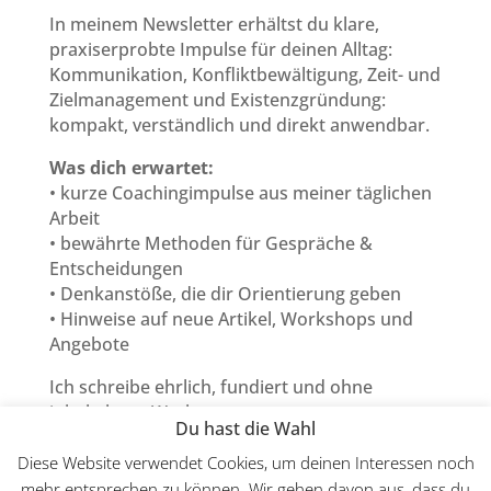
In meinem Newsletter erhältst du klare,
praxiserprobte Impulse für deinen Alltag:
Kommunikation, Konfliktbewältigung, Zeit- und
Zielmanagement und Existenzgründung:
kompakt, verständlich und direkt anwendbar.
Was dich erwartet:
• kurze Coachingimpulse aus meiner täglichen
Arbeit
• bewährte Methoden für Gespräche &
Entscheidungen
• Denkanstöße, die dir Orientierung geben
• Hinweise auf neue Artikel, Workshops und
Angebote
Ich schreibe ehrlich, fundiert und ohne
inhaltsleere Werbung.
Du hast die Wahl
Abmelden kannst du dich jederzeit mit einem
Klick.
Diese Website verwendet Cookies, um deinen Interessen noch
mehr entsprechen zu können. Wir gehen davon aus, dass du