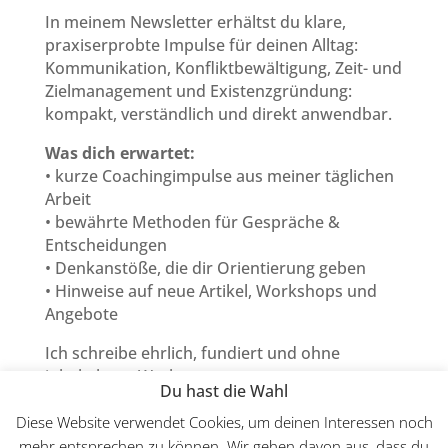
In meinem Newsletter erhältst du klare,
praxiserprobte Impulse für deinen Alltag:
Kommunikation, Konfliktbewältigung, Zeit- und
Zielmanagement und Existenzgründung:
kompakt, verständlich und direkt anwendbar.
Was dich erwartet:
• kurze Coachingimpulse aus meiner täglichen
Arbeit
• bewährte Methoden für Gespräche &
Entscheidungen
• Denkanstöße, die dir Orientierung geben
• Hinweise auf neue Artikel, Workshops und
Angebote
Ich schreibe ehrlich, fundiert und ohne
inhaltsleere Werbung.
Du hast die Wahl
Abmelden kannst du dich jederzeit mit einem
Klick.
Diese Website verwendet Cookies, um deinen Interessen noch
mehr entsprechen zu können. Wir gehen davon aus, dass du