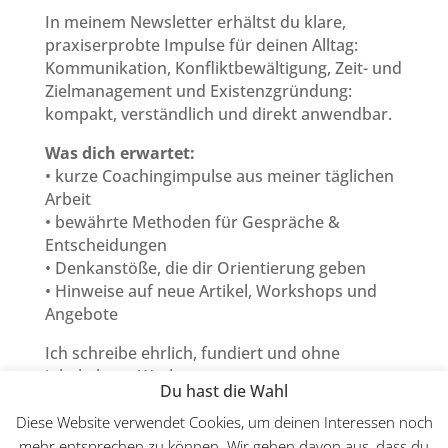
In meinem Newsletter erhältst du klare,
praxiserprobte Impulse für deinen Alltag:
Kommunikation, Konfliktbewältigung, Zeit- und
Zielmanagement und Existenzgründung:
kompakt, verständlich und direkt anwendbar.
Was dich erwartet:
• kurze Coachingimpulse aus meiner täglichen
Arbeit
• bewährte Methoden für Gespräche &
Entscheidungen
• Denkanstöße, die dir Orientierung geben
• Hinweise auf neue Artikel, Workshops und
Angebote
Ich schreibe ehrlich, fundiert und ohne
inhaltsleere Werbung.
Du hast die Wahl
Abmelden kannst du dich jederzeit mit einem
Klick.
Diese Website verwendet Cookies, um deinen Interessen noch
mehr entsprechen zu können. Wir gehen davon aus, dass du