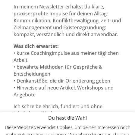
In meinem Newsletter erhältst du klare,
praxiserprobte Impulse für deinen Alltag:
Kommunikation, Konfliktbewältigung, Zeit- und
Zielmanagement und Existenzgründung:
kompakt, verständlich und direkt anwendbar.
Was dich erwartet:
• kurze Coachingimpulse aus meiner täglichen
Arbeit
• bewährte Methoden für Gespräche &
Entscheidungen
• Denkanstöße, die dir Orientierung geben
• Hinweise auf neue Artikel, Workshops und
Angebote
Ich schreibe ehrlich, fundiert und ohne
inhaltsleere Werbung.
Du hast die Wahl
Abmelden kannst du dich jederzeit mit einem
Klick.
Diese Website verwendet Cookies, um deinen Interessen noch
mehr entsprechen zu können. Wir gehen davon aus, dass du