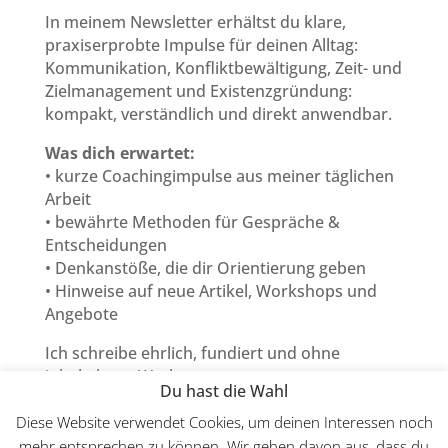
In meinem Newsletter erhältst du klare,
praxiserprobte Impulse für deinen Alltag:
Kommunikation, Konfliktbewältigung, Zeit- und
Zielmanagement und Existenzgründung:
kompakt, verständlich und direkt anwendbar.
Was dich erwartet:
• kurze Coachingimpulse aus meiner täglichen
Arbeit
• bewährte Methoden für Gespräche &
Entscheidungen
• Denkanstöße, die dir Orientierung geben
• Hinweise auf neue Artikel, Workshops und
Angebote
Ich schreibe ehrlich, fundiert und ohne
inhaltsleere Werbung.
Du hast die Wahl
Abmelden kannst du dich jederzeit mit einem
Klick.
Diese Website verwendet Cookies, um deinen Interessen noch
mehr entsprechen zu können. Wir gehen davon aus, dass du