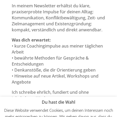
In meinem Newsletter erhältst du klare,
praxiserprobte Impulse für deinen Alltag:
Kommunikation, Konfliktbewältigung, Zeit- und
Zielmanagement und Existenzgründung:
kompakt, verständlich und direkt anwendbar.
Was dich erwartet:
• kurze Coachingimpulse aus meiner täglichen
Arbeit
• bewährte Methoden für Gespräche &
Entscheidungen
• Denkanstöße, die dir Orientierung geben
• Hinweise auf neue Artikel, Workshops und
Angebote
Ich schreibe ehrlich, fundiert und ohne
inhaltsleere Werbung.
Du hast die Wahl
Abmelden kannst du dich jederzeit mit einem
Klick.
Diese Website verwendet Cookies, um deinen Interessen noch
mehr entsprechen zu können. Wir gehen davon aus, dass du