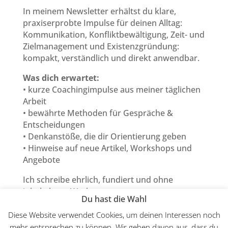
In meinem Newsletter erhältst du klare,
praxiserprobte Impulse für deinen Alltag:
Kommunikation, Konfliktbewältigung, Zeit- und
Zielmanagement und Existenzgründung:
kompakt, verständlich und direkt anwendbar.
Was dich erwartet:
• kurze Coachingimpulse aus meiner täglichen
Arbeit
• bewährte Methoden für Gespräche &
Entscheidungen
• Denkanstöße, die dir Orientierung geben
• Hinweise auf neue Artikel, Workshops und
Angebote
Ich schreibe ehrlich, fundiert und ohne
inhaltsleere Werbung.
Du hast die Wahl
Abmelden kannst du dich jederzeit mit einem
Klick.
Diese Website verwendet Cookies, um deinen Interessen noch
mehr entsprechen zu können. Wir gehen davon aus, dass du